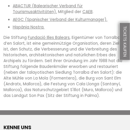
ABACTUR (Balearischer Verband für
Tourismusaktivitäten).
Mitglied der
CAEB
.
AEGC (Spanischer Verband der Kulturmanager).
Hispània Nostra.
TICKETS KAUFEN
Die Stiftung
Fundació Illes Balears
, Eigentümer von Torralba
d‘en Salort, ist eine gemeinnützige Organisation, deren Ziel es
ist, den Schutz, die Verbesserung und die Verbreitung des
historischen, architektonischen und natürlichen Erbes des
Archipels zu fördern. Seit ihrer Gründung im Jahr 1988 hat die
Stiftung folgende Baudenkmäler erworben und restauriert
(neben der talayotischen Siedlung Torralba d‘en Salort): die
Alte Mühle von La Mola (Formentera), die Burg von Sant Elm
(Andratx, Mallorca), die Festung von Cala Llonga (Santanyí,
Mallorca), das Naturschutzgebiet S'Illot (Muro, Mallorca) und
das Landgut Son Pax (Sitz der Stiftung in Palma).
KENNE UNS