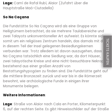
Lage:
Camí de Rafal Rubí, Alaior (Zufahrt über die
Hauptstraße Maó-Ciutadella)
So Na Caçana
Die Fundstätte So Na Caçana wird als eine Gruppe von
Heiligtümern betrachtet, da sie mehrere Taulabereiche und
zwei Talayots unkonventioneller Art aufweist. Es könnte sich
TICKETS KAUFEN
somit um ein religiöses Zentrum handeln, das damals mit den
in diesem Teil der Insel gelegenen Besiedlungskernen
verbunden war. Trotz alledem ist davon auszugehen, dass So
Na Caçana tatsächlich eine Siedlung war, da dort Häuser,
zwei talayotische Kreise und eine nicht-besuchbare Nekropole
bestehend aus einer großen Anzahl von
Bestattungshypogäen zu finden sind. Die Fundstätte geht auf
die mittlere Bronzezeit zurück und war bis in die Römerzeit
bewohnt, wie archäologische Funde in einigen ihrer
Monumente belegen.
Weitere Informationen
:
Lage
: Straße von Alaior nach Cala en Porter, Kilometerpunkt
6, auf der rechten Seite. Es gibt Hinweisschilder auf der Straße