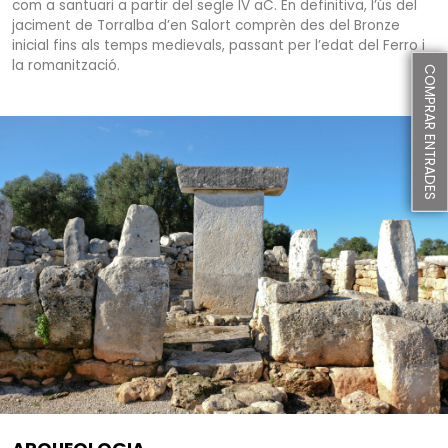
com a santuari a partir del segle IV aC. En definitiva, l’ús del
jaciment de Torralba d’en Salort comprèn des del Bronze
inicial fins als temps medievals, passant per l’edat del Ferro i
la romanització.
COMPRAR ENTRADES