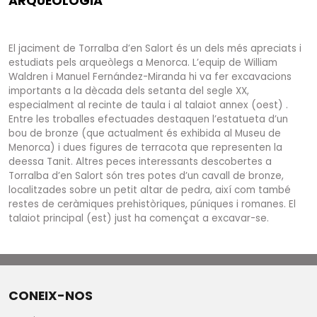
ARQUEOLOGIA
El jaciment de Torralba d’en Salort és un dels més apreciats i
estudiats pels arqueòlegs a Menorca. L’equip de William
Waldren i Manuel Fernández-Miranda hi va fer excavacions
importants a la dècada dels setanta del segle XX,
especialment al recinte de taula i al talaiot annex (oest) .
Entre les troballes efectuades destaquen l’estatueta d’un
bou de bronze (que actualment és exhibida al Museu de
Menorca) i dues figures de terracota que representen la
deessa Tanit. Altres peces interessants descobertes a
Torralba d’en Salort són tres potes d’un cavall de bronze,
localitzades sobre un petit altar de pedra, així com també
restes de ceràmiques prehistòriques, púniques i romanes. El
talaiot principal (est) just ha començat a excavar-se.
CONEIX-NOS