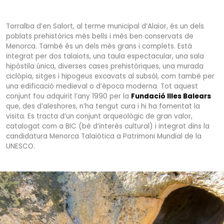
Torralba d’en Salort, al terme municipal d’Alaior, és un dels
poblats prehistòrics més bells i més ben conservats de
Menorca. També és un dels més grans i complets. Està
integrat per dos talaiots, una taula espectacular, una sala
hipòstila única, diverses cases prehistòriques, una murada
ciclòpia, sitges i hipogeus excavats al subsòl, com també per
una edificació medieval o d’època moderna. Tot aquest
conjunt fou adquirit l’any 1990 per la
Fundació Illes Balears
que, des d’aleshores, n’ha tengut cura i hi ha fomentat la
visita. Es tracta d’un conjunt arqueològic de gran valor,
catalogat com a BIC (bé d’interès cultural) i integrat dins la
candidatura Menorca Talaiòtica a Patrimoni Mundial de la
UNESCO.