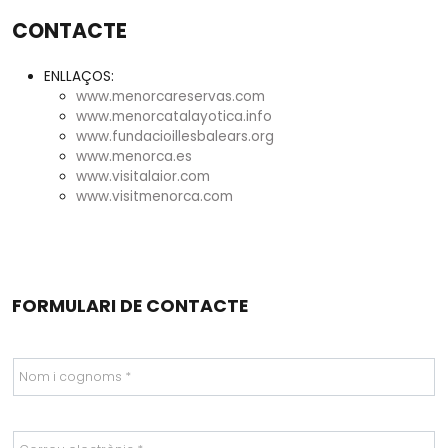
CONTACTE
ENLLAÇOS:
www.menorcareservas.com
www.menorcatalayotica.info
www.fundacioillesbalears.org
www.menorca.es
www.visitalaior.com
www.visitmenorca.com
FORMULARI DE CONTACTE
Nom i cognoms *