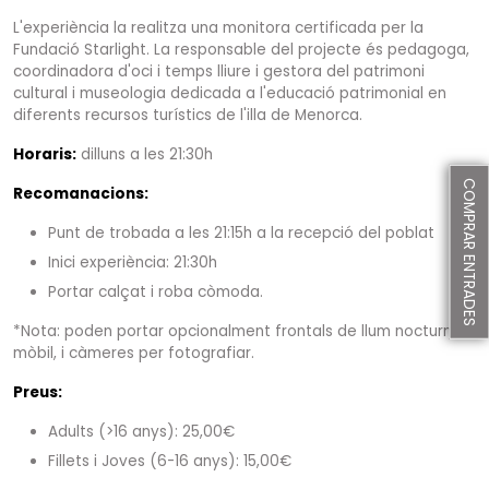
L'experiència la realitza una monitora certificada per la
Fundació Starlight. La responsable del projecte és pedagoga,
coordinadora d'oci i temps lliure i gestora del patrimoni
cultural i museologia dedicada a l'educació patrimonial en
diferents recursos turístics de l'illa de Menorca.
Horaris:
dilluns a les 21:30h
COMPRAR ENTRADES
Recomanacions:
Punt de trobada a les 21:15h a la recepció del poblat
Inici experiència: 21:30h
Portar calçat i roba còmoda.
*Nota: poden portar opcionalment frontals de llum nocturna,
mòbil, i càmeres per fotografiar.
Preus:
Adults (>16 anys): 25,00€
Fillets i Joves (6-16 anys): 15,00€