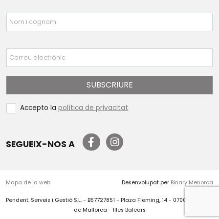
Nom i cognom
Correu electrònic
SUBSCRIURE
Accepto la
política de privacitat
SEGUEIX-NOS A
Mapa de la web
Desenvolupat per
Binary Menorca
Pendent. Serveis i Gestió S.L. - B57727851 - Plaza Fleming, 14 - 07004 - Palma
de Mallorca - Illes Balears